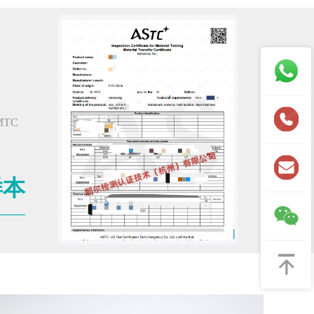
MTC
样本
_____