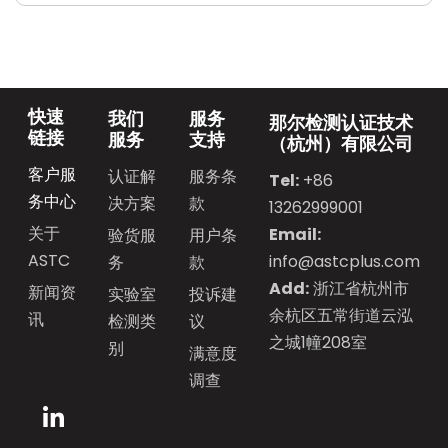
快速
我们
服务
那尔检测认证技术
链接
服务
支持
（杭州）有限公司
客户服
认证解
服务条
Tel:
+86
务中心
决方案
款
13262999001
关于
Email:
验货服
用户条
ASTC
info@astcplus.com
务
款
Add:
浙江省杭州市
新闻资
实验室
投诉建
余杭区五常街道云泓
讯
检测类
议
之城1幢208室
别
满意度
调查