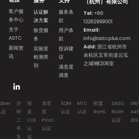
服务
支持
（杭州）有限公司
客户服
认证解
服务条
Tel:
+86
务中心
决方案
款
13262999001
关于
Email:
验货服
用户条
ASTC
info@astcplus.com
务
款
Add:
浙江省杭州市
新闻资
实验室
投诉建
余杭区五常街道云泓
讯
检测类
议
之城1幢208室
别
满意度
调查
aber
沙
埃
肯尼
SQM
MTC
欧盟
SASO
GB/
认证
特
及
亚
认证
认证
RoHS
RoSH
445
二
COI
PVoC
认证
202
手
认
认证
车
证