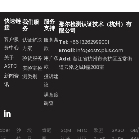
快速链
服务
我们服
那尔检测认证技术（杭州）有
接
支持
务
限公司
客户服
服务条
认证解决
Tel:
+86 13262999001
务中心
款
方案
Email:
info@astcplus.com
关于
用户条
验货服务
Add:
浙江省杭州市余杭区五常街
ASTC
款
道云泓之城1幢208室
实验室检
新闻资
投诉建
测类别
讯
议
满意度
调查
aber
沙
埃
肯尼
SQM
MTC
欧盟
SASO
GB/
认证
特
及
亚
认证
认证
RoHS
RoSH
445