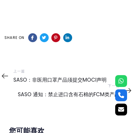
SHARE ON
上
上一篇
一
SASO：非医用口罩产品须提交MOCI声明
篇
下
下一篇
一
SASO 通知：禁止进口含有石棉的FCM类产品
篇
您可能喜欢