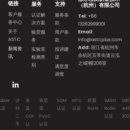
链接
服务
支持
（杭州）有限公司
客户服
认证解
服务条
Tel:
+86
务中心
决方案
款
13262999001
关于
Email:
验货服
用户条
ASTC
info@astcplus.com
务
款
Add:
浙江省杭州市
新闻资
实验室
投诉建
余杭区五常街道云泓
讯
检测类
议
之城1幢208室
别
满意度
调查
aber
沙
埃
肯尼
SQM
MTC
欧盟
SASO
GB/
认证
特
及
亚
认证
认证
RoHS
RoSH
445
二
COI
PVoC
认证
202
手
认
认证